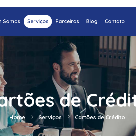
 Somos
Serviços
Parceiros
Blog
Contato
artões de Crédi
Home
Serviços
Cartões de Crédito