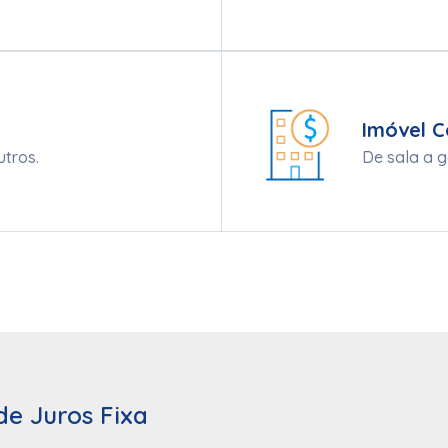
Imóvel C
utros.
De sala a g
de Juros Fixa