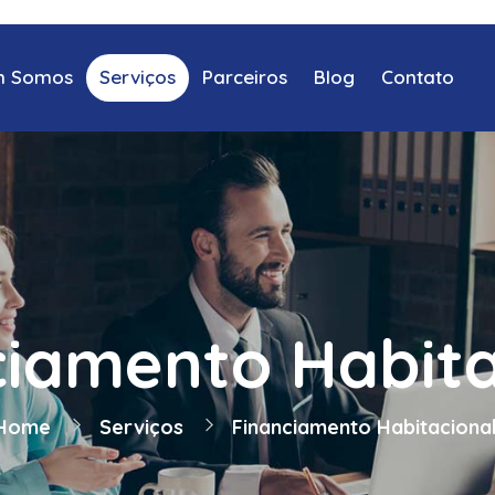
 Somos
Serviços
Parceiros
Blog
Contato
ciamento Habita
Home
Serviços
Financiamento Habitaciona